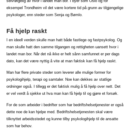
selvfølgelig av hvor i landet man bor. I byer som Oslo og for
eksempel Trondheim vil det være kortere tid på grunn av tilgjengelige
psykologer, enn steder som Senja og Bømlo.
Få hjelp raskt
I en ideell verden skulle man hatt både fastlege og fastpsykolog. Og
man skulle hatt den samme tilgangen og rettigheten uansett hvor i
landet man bor. Når det nå ikke er helt sånn samfunnet er per dags
dato, kan det være nyttig å vite at man faktisk kan få hjelp raskt.
Man har flere private steder som leverer alle mulige former for
psykologihjelp, terapi og samtaler. Noe kan dekkes av statlige
ordninger også. I tillegg er det faktisk mulig å få hjelp over nett. Det
er vel verdt å sjekke ut hva man kan få hjelp til og gjøre et forsøk.
For de som arbeider i bedrifter som har bedriftshelsetjenester er også
dette noe de kan hjelpe med. Bedriftshelsetjenesten skal være
tilknyttet arbeidsstedet og kunne tilby psykologihjelp til de ansatte
som har behov.