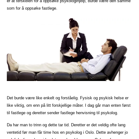
er at terskelen for å oppsøke psykologihjelp, burde være den samme
som for å oppsøke fastlege.
Det burde være like enkelt og forståelig. Fysisk og psykisk helse er
like viktig, om enn på litt forskjellige måter. I dag går man enten først
til fastlege og deretter sender fastlege henvisning til psykolog.
Da har man to trinn og dette tar tid. Deretter er det veldig ofte lang
ventetid før man får time hos en psykolog i Oslo. Dette avhenger jo