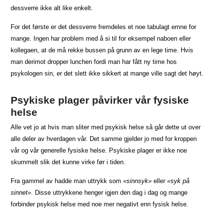
dessverre ikke alt like enkelt.
For det første er det dessverre fremdeles et noe tabulagt emne for
mange. Ingen har problem med å si til for eksempel naboen eller
kollegaen, at de må rekke bussen på grunn av en lege time. Hvis
man derimot dropper lunchen fordi man har fått ny time hos
psykologen sin, er det slett ikke sikkert at mange ville sagt det høyt.
Psykiske plager påvirker vår fysiske
helse
Alle vet jo at hvis man sliter med psykisk helse så går dette ut over
alle deler av hverdagen vår. Det samme gjelder jo med for kroppen
vår og vår generelle fysiske helse. Psykiske plager er ikke noe
skummelt slik det kunne virke før i tiden.
Fra gammel av hadde man uttrykk som
«sinnsyk»
eller
«syk på
sinnet»
. Disse uttrykkene henger igjen den dag i dag og mange
forbinder psykisk helse med noe mer negativt enn fysisk helse.