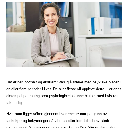
Det er helt normalt og ekstremt vanlig å streve med psykiske plager i
en eller flere perioder i livet. De aller fleste vil oppleve dette. Her er et
eksempel på en ting som psykologihjelp kunne hjulpet med hvis tatt
tak i tidlig.
Hvis man ligger våken gjennom hver eneste natt på grunn av
tankekjør og bekymringer så vil man etter kort tid lide av sterk
søvnmangel. Søvnmangel igjen gjør at man får dårlig matlyst eller