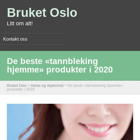
Bruket Oslo
Litt om alt!
Kontakt oss
De beste «tannbleking
hjemme» produkter i 2020
Bruket Oslo
>
Helse og skjønnhet
>
De beste «tannbleking hjemme»
produkter i 2020