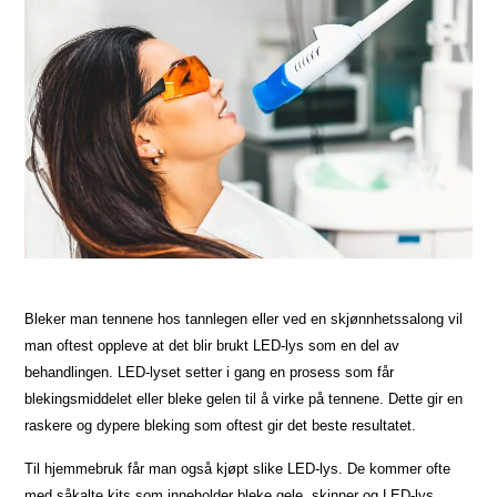
Bleker man tennene hos tannlegen eller ved en skjønnhetssalong vil
man oftest oppleve at det blir brukt LED-lys som en del av
behandlingen. LED-lyset setter i gang en prosess som får
blekingsmiddelet eller bleke gelen til å virke på tennene. Dette gir en
raskere og dypere bleking som oftest gir det beste resultatet.
Til hjemmebruk får man også kjøpt slike LED-lys. De kommer ofte
med såkalte kits som inneholder bleke gele, skinner og LED-lys.