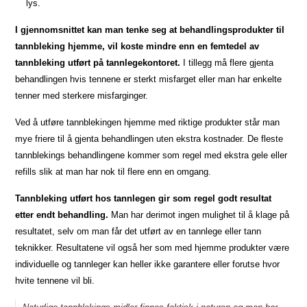
lys.
I gjennomsnittet kan man tenke seg at behandlingsprodukter til
tannbleking hjemme, vil koste mindre enn en femtedel av
tannbleking utført på tannlegekontoret.
I tillegg må flere gjenta
behandlingen hvis tennene er sterkt misfarget eller man har enkelte
tenner med sterkere misfarginger.
Ved å utføre tannblekingen hjemme med riktige produkter står man
mye friere til å gjenta behandlingen uten ekstra kostnader. De fleste
tannblekings behandlingene kommer som regel med ekstra gele eller
refills slik at man har nok til flere enn en omgang.
Tannbleking utført hos tannlegen gir som regel godt resultat
etter endt behandling.
Man har derimot ingen mulighet til å klage på
resultatet, selv om man får det utført av en tannlege eller tann
teknikker. Resultatene vil også her som med hjemme produkter være
individuelle og tannleger kan heller ikke garantere eller forutse hvor
hvite tennene vil bli.