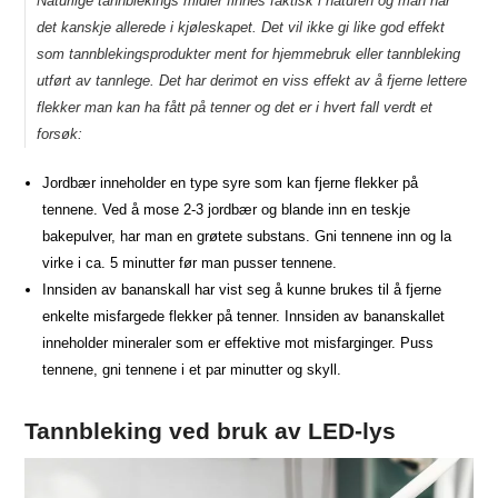
Naturlige tannblekings midler finnes faktisk i naturen og man har
det kanskje allerede i kjøleskapet. Det vil ikke gi like god effekt
som tannblekingsprodukter ment for hjemmebruk eller tannbleking
utført av tannlege. Det har derimot en viss effekt av å fjerne lettere
flekker man kan ha fått på tenner og det er i hvert fall verdt et
forsøk:
Jordbær inneholder en type syre som kan fjerne flekker på
tennene. Ved å mose 2-3 jordbær og blande inn en teskje
bakepulver, har man en grøtete substans. Gni tennene inn og la
virke i ca. 5 minutter før man pusser tennene.
Innsiden av bananskall har vist seg å kunne brukes til å fjerne
enkelte misfargede flekker på tenner. Innsiden av bananskallet
inneholder mineraler som er effektive mot misfarginger. Puss
tennene, gni tennene i et par minutter og skyll.
Tannbleking ved bruk av LED-lys