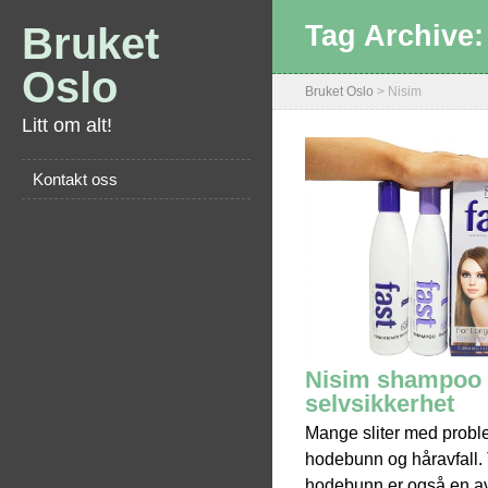
Bruket
Tag Archive
Oslo
Bruket Oslo
>
Nisim
Litt om alt!
Kontakt oss
Nisim shampoo k
selvsikkerhet
Mange sliter med probl
hodebunn og håravfall. 
hodebunn er også en av