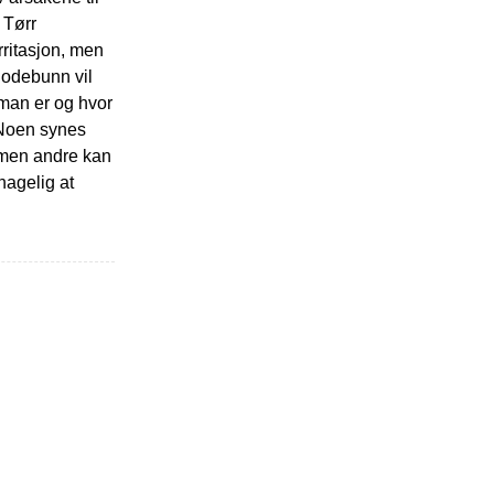
 Tørr
rritasjon, men
hodebunn vil
man er og hvor
. Noen synes
 men andre kan
hagelig at