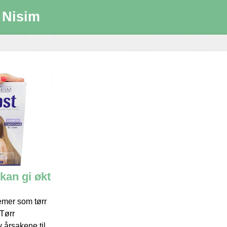
:
Nisim
an gi økt
emer som tørr
Tørr
 årsakene til